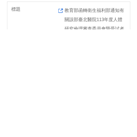
教育部函轉衛生福利部通知有
關該部臺北醫院113年度人體
研究倫理審查委員會暨受試者
保護查核作業之定期查核結果
評定為不合格通知。
2025-01-07
處本部
教育部「教育部補助大專校院
STEM領域及女性研發人才培
育計畫要點」修正通知
2024-12-18