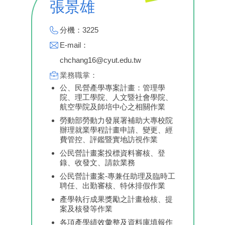
張景雄
分機：3225
E-mail：
chchang16@cyut.edu.tw
業務職掌：
公、民營產學專案計畫：管理學
院、理工學院、人文暨社會學院、
航空學院及師培中心之相關作業
勞動部勞動力發展署補助大專校院
辦理就業學程計畫申請、變更、經
費管控、評鑑暨實地訪視作業
公民營計畫案投標資料審核、登
錄、收發文、請款業務
公民營計畫案-專兼任助理及臨時工
聘任、出勤審核、特休排假作業
產學執行成果獎勵之計畫檢核、提
案及核發等作業
各項產學績效彙整及資料庫填報作