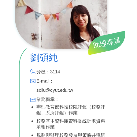
助理專員
劉碩純
分機：3114
E-mail：
scliu@cyut.edu.tw
業務職掌：
辦理教育部科技校院評鑑（校務評
鑑、系所評鑑）作業
校務基本資料庫資料暨統計處資料
填報作業
規劃與辦理校務發展與策略共識研