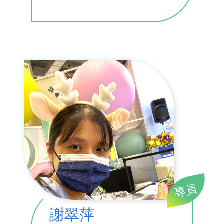
專員
謝翠萍