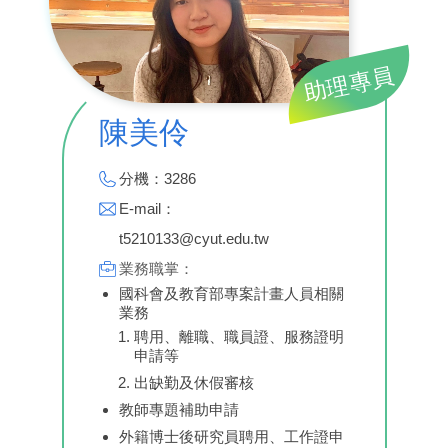
助理專員
陳美伶
分機：3286
E-mail：
t5210133@cyut.edu.tw
業務職掌：
國科會及教育部專案計畫人員相關
業務
聘用、離職、職員證、服務證明
申請等
出缺勤及休假審核
教師專題補助申請
外籍博士後研究員聘用、工作證申