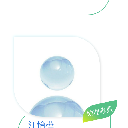
助理專員
江怡樺