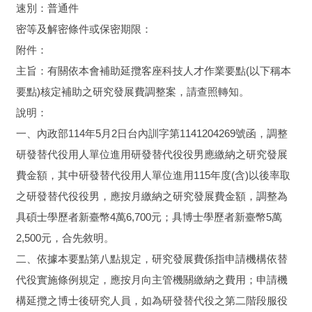
速別：普通件
密等及解密條件或保密期限：
附件：
主旨：有關依本會補助延攬客座科技人才作業要點(以下稱本
要點)核定補助之研究發展費調整案，請查照轉知。
說明：
一、內政部114年5月2日台內訓字第1141204269號函，調整
研發替代役用人單位進用研發替代役役男應繳納之研究發展
費金額，其中研發替代役用人單位進用115年度(含)以後率取
之研發替代役役男，應按月繳納之研究發展費金額，調整為
具碩士學歷者新臺幣4萬6,700元；具博士學歷者新臺幣5萬
2,500元，合先敘明。
二、依據本要點第八點規定，研究發展費係指申請機構依替
代役實施條例規定，應按月向主管機關繳納之費用；申請機
構延攬之博士後研究人員，如為研發替代役之第二階段服役