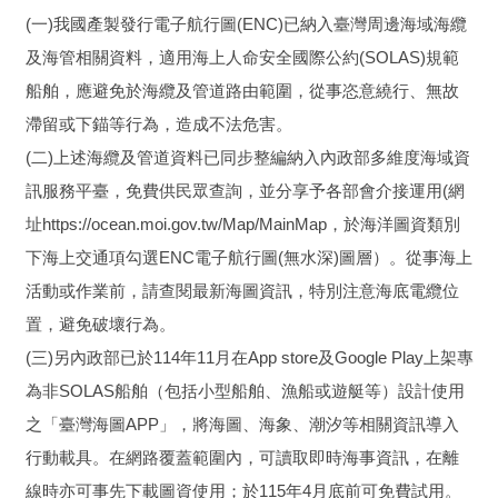
(一)我國產製發行電子航行圖(ENC)已納入臺灣周邊海域海纜
及海管相關資料，適用海上人命安全國際公約(SOLAS)規範
船舶，應避免於海纜及管道路由範圍，從事恣意繞行、無故
滯留或下錨等行為，造成不法危害。
(二)上述海纜及管道資料已同步整編納入內政部多維度海域資
訊服務平臺，免費供民眾查詢，並分享予各部會介接運用(網
址https://ocean.moi.gov.tw/Map/MainMap，於海洋圖資類別
下海上交通項勾選ENC電子航行圖(無水深)圖層）。從事海上
活動或作業前，請查閱最新海圖資訊，特別注意海底電纜位
置，避免破壞行為。
(三)另內政部已於114年11月在App store及Google Play上架專
為非SOLAS船舶（包括小型船舶、漁船或遊艇等）設計使用
之「臺灣海圖APP」，將海圖、海象、潮汐等相關資訊導入
行動載具。在網路覆蓋範圍內，可讀取即時海事資訊，在離
線時亦可事先下載圖資使用；於115年4月底前可免費試用。