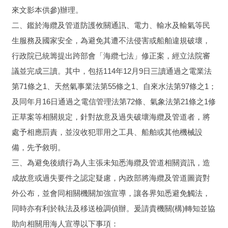
來文影本供參)辦理。
二、鑑於海纜及管道防護攸關通訊、電力、輸水及輸氣等民
生服務及國家安全，為避免其遭不法侵害或船舶違規破壞，
行政院已統籌提出跨部會「海纜七法」修正案，經立法院審
議並完成三讀。其中，包括114年12月9日三讀通過之電業法
第71條之1、天然氣事業法第55條之1、自來水法第97條之1；
及同年月16日通過之電信管理法第72條、氣象法第21條之1修
正草案等相關規定，針對故意及過失破壞海纜及管道者，將
處予相應罰責，並沒收犯罪用之工具、船舶或其他機械設
備，先予敘明。
三、為避免後續行為人主張未知悉海纜及管道相關資訊，造
成故意或過失要件之認定疑慮，內政部將海纜及管道圖資對
外公布，並會同相關機關加強宣導，讓各界知悉避免觸法，
同時亦有利於執法及移送檢調偵辦。爰請貴機關(構)轉知並協
助向相關用海人宣導以下事項：